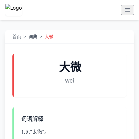
首页
>
词典
>
大微
大微
wēi
词语解释
1.见"太微"。