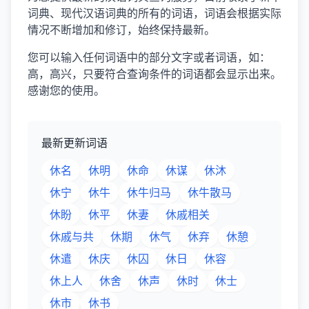
词典、现代汉语词典的所有的词语，词语会根据实际
情况不断增加和修订，始终保持最新。
您可以输入任何词语中的部分文字或者词语，如：
高，高兴，只要符合查询条件的词语都会显示出来。
感谢您的使用。
最新更新词语
休名
休明
休命
休谋
休沐
休宁
休牛
休牛归马
休牛散马
休盼
休平
休妻
休戚相关
休戚与共
休期
休气
休弃
休憩
休遣
休庆
休囚
休日
休容
休上人
休舍
休声
休时
休士
休市
休书