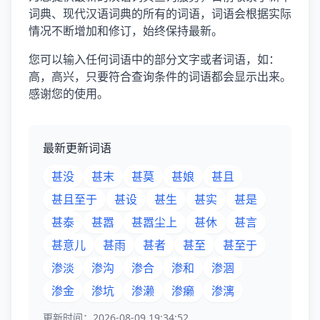
词典、现代汉语词典的所有的词语，词语会根据实际
情况不断增加和修订，始终保持最新。
您可以输入任何词语中的部分文字或者词语，如：
高，高兴，只要符合查询条件的词语都会显示出来。
感谢您的使用。
最新更新词语
甚没
甚末
甚莫
甚娘
甚且
甚且至于
甚设
甚生
甚实
甚是
甚泰
甚嚣
甚嚣尘上
甚休
甚言
甚意儿
甚雨
甚者
甚至
甚至于
渗淡
渗沟
渗合
渗和
渗涸
渗金
渗坑
渗濑
渗癞
渗漓
更新时间：2026-08-09 19:34:52