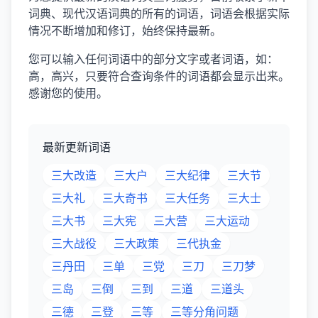
词典、现代汉语词典的所有的词语，词语会根据实际
情况不断增加和修订，始终保持最新。
您可以输入任何词语中的部分文字或者词语，如：
高，高兴，只要符合查询条件的词语都会显示出来。
感谢您的使用。
最新更新词语
三大改造
三大户
三大纪律
三大节
三大礼
三大奇书
三大任务
三大士
三大书
三大宪
三大营
三大运动
三大战役
三大政策
三代执金
三丹田
三单
三党
三刀
三刀梦
三岛
三倒
三到
三道
三道头
三德
三登
三等
三等分角问题