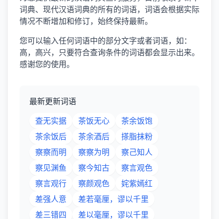
词典、现代汉语词典的所有的词语，词语会根据实际
情况不断增加和修订，始终保持最新。
您可以输入任何词语中的部分文字或者词语，如：
高，高兴，只要符合查询条件的词语都会显示出来。
感谢您的使用。
最新更新词语
查无实据
茶饭无心
茶余饭饱
茶余饭后
茶余酒后
搽脂抹粉
察察而明
察察为明
察己知人
察见渊鱼
察今知古
察言观色
察言观行
察颜观色
姹紫嫣红
差强人意
差若毫厘，谬以千里
差三错四
差以毫厘，谬以千里