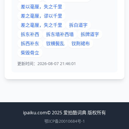
差以毫厘，失之千里
差之毫厘，谬以千里
差之毫厘，失之千里
拆白道字
拆东补西
拆东墙补西墙
拆牌道字
拆西补东
钗横鬓乱
钗荆裙布
柴毁骨立
更新时间：2026-08-07 21:46:01
ipaiku.com© 2025 爱拍酷词典 版权所有
鄂ICP备20010684号-1