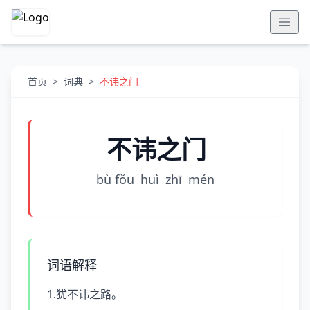
首页
>
词典
>
不讳之门
不讳之门
bù fǒu
huì
zhī
mén
词语解释
1.犹不讳之路。