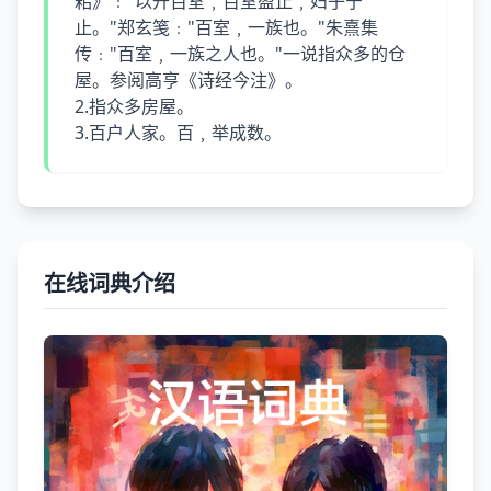
耜》﹕"以开百室﹐百室盈止﹐妇子宁
止。"郑玄笺﹕"百室﹐一族也。"朱熹集
传﹕"百室﹐一族之人也。"一说指众多的仓
屋。参阅高亨《诗经今注》。
2.指众多房屋。
3.百户人家。百﹐举成数。
在线词典介绍