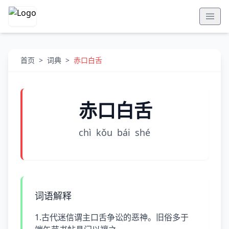
首页
>
词典
>
赤口白舌
赤口白舌
chì
kǒu
bái
shé
词语解释
1.古代迷信谓主口舌争讼的恶神。旧俗多于