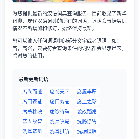
为您提供最新的汉语词典查询服务，目前收录了新华
词典、现代汉语词典的所有的词语，词语会根据实际
情况不断增加和修订，始终保持最新。
您可以输入任何词语中的部分文字或者词语，如：
高，高兴，只要符合查询条件的词语都会显示出来。
感谢您的使用。
最新更新词语
席卷而逃
席卷天下
席履丰厚
席门蓬巷
席门穷巷
席上之珍
席薪枕块
席珍待聘
袭故蹈常
袭人故智
洗兵牧马
洗肠涤胃
洗耳恭听
洗耳拱听
洗垢匿瑕