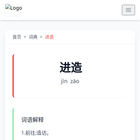
首页
>
词典
>
进造
进造
jìn
zào
词语解释
1.前往;造访。