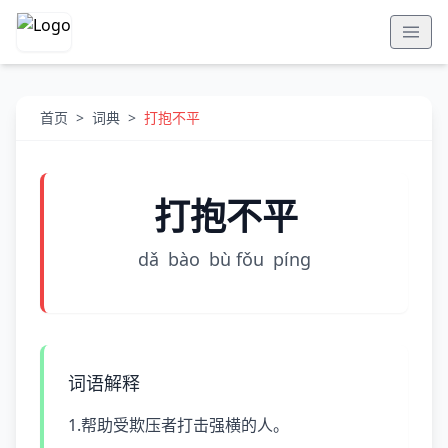
首页
>
词典
>
打抱不平
打抱不平
dǎ
bào
bù fǒu
pínɡ
词语解释
1.帮助受欺压者打击强横的人。