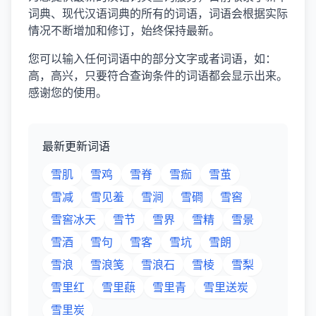
词典、现代汉语词典的所有的词语，词语会根据实际
情况不断增加和修订，始终保持最新。
您可以输入任何词语中的部分文字或者词语，如：
高，高兴，只要符合查询条件的词语都会显示出来。
感谢您的使用。
最新更新词语
雪肌
雪鸡
雪脊
雪痂
雪茧
雪减
雪见羞
雪涧
雪磵
雪窖
雪窖冰天
雪节
雪界
雪精
雪景
雪酒
雪句
雪客
雪坑
雪朗
雪浪
雪浪笺
雪浪石
雪棱
雪梨
雪里红
雪里蕻
雪里青
雪里送炭
雪里炭