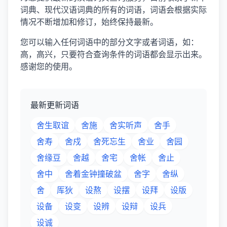
词典、现代汉语词典的所有的词语，词语会根据实际
情况不断增加和修订，始终保持最新。
您可以输入任何词语中的部分文字或者词语，如：
高，高兴，只要符合查询条件的词语都会显示出来。
感谢您的使用。
最新更新词语
舍生取谊
舍施
舍实听声
舍手
舍寿
舍戍
舍死忘生
舍业
舍园
舍缘豆
舍越
舍宅
舍帐
舍止
舍中
舍着金钟撞破盆
舍字
舍纵
舍
厍狄
设熬
设摆
设拜
设版
设备
设变
设辨
设辩
设兵
设诚