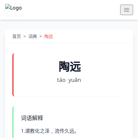
首页
>
词典
>
陶远
陶远
táo
yuǎn
词语解释
1.谓教化之泽﹐流传久远。