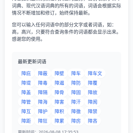
词典、现代汉语词典的所有的词语，词语会根据实际
情况不断增加和修订，始终保持最新。
您可以输入任何词语中的部分文字或者词语，如：
高，高兴，只要符合查询条件的词语都会显示出来。
感谢您的使用。
最新更新词语
障庇
障蔽
障壁
障车
障车文
障堤
障毒
障遏
障防
障覆
障盖
障隔
障骨
障固
障故
障管
障海
障害
障汗
障阂
障互
障护
障积
障徼
障禁
障距
障狂
障累
障疠
障吝
更新时间：2026-08-08 17:35:53