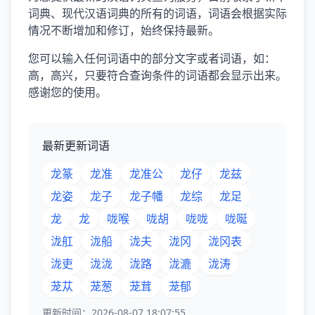
词典、现代汉语词典的所有的词语，词语会根据实际
情况不断增加和修订，始终保持最新。
您可以输入任何词语中的部分文字或者词语，如：
高，高兴，只要符合查询条件的词语都会显示出来。
感谢您的使用。
最新更新词语
龙篆
龙准
龙准公
龙仔
龙兹
龙姿
龙子
龙子幡
龙综
龙足
龙
龙
咙喉
咙胡
咙咙
咙唌
泷舡
泷船
泷夫
泷冈
泷冈表
泷吏
泷泷
泷路
泷漉
泷涛
茏苁
茏葱
茏茸
茏郁
更新时间：2026-08-07 18:07:55