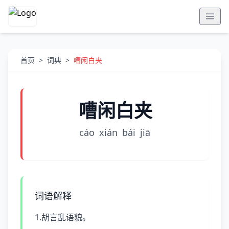
首页
>
词典
>
嘈闲白夹
嘈闲白夹
cáo
xián
bái
jiā
词语解释
1.胡言乱语貌。