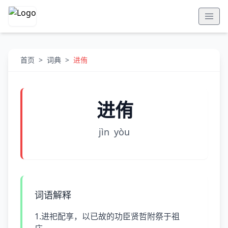
首页
>
词典
>
进侑
进侑
jìn
yòu
词语解释
1.进祀配享，以已故的功臣贤哲附祭于祖