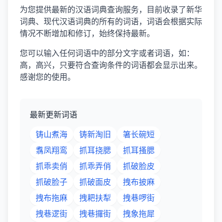
为您提供最新的汉语词典查询服务，目前收录了新华
词典、现代汉语词典的所有的词语，词语会根据实际
情况不断增加和修订，始终保持最新。
您可以输入任何词语中的部分文字或者词语，如：
高，高兴，只要符合查询条件的词语都会显示出来。
感谢您的使用。
最新更新词语
铸山煮海
铸新淘旧
箸长碗短
翥凤翔鸾
抓耳挠腮
抓耳搔腮
抓乖卖俏
抓乖弄俏
抓破脸皮
抓破脸子
抓破面皮
拽布披麻
拽布拖麻
拽耙扶犁
拽巷啰街
拽巷逻街
拽巷攞街
拽象拖犀