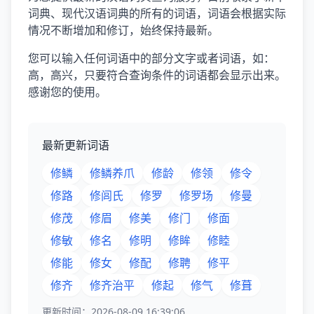
词典、现代汉语词典的所有的词语，词语会根据实际
情况不断增加和修订，始终保持最新。
您可以输入任何词语中的部分文字或者词语，如：
高，高兴，只要符合查询条件的词语都会显示出来。
感谢您的使用。
最新更新词语
修鳞
修鳞养爪
修龄
修领
修令
修路
修闾氏
修罗
修罗场
修曼
修茂
修眉
修美
修门
修面
修敏
修名
修明
修眸
修睦
修能
修女
修配
修聘
修平
修齐
修齐治平
修起
修气
修葺
更新时间：2026-08-09 16:39:06