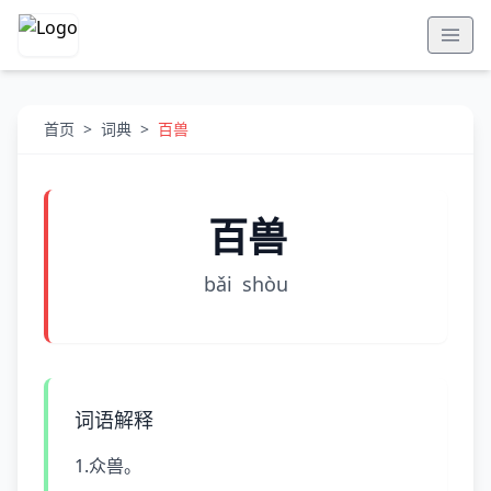
首页
>
词典
>
百兽
百兽
bǎi
shòu
词语解释
1.众兽。