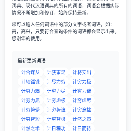
词典、现代汉语词典的所有的词语，词语会根据实际
情况不断增加和修订，始终保持最新。
您可以输入任何词语中的部分文字或者词语，如：
高，高兴，只要符合查询条件的词语都会显示出来。
感谢您的使用。
最新更新词语
计合谋从
计获事足
计将安出
计较锱铢
计尽力穷
计穷力极
计穷力竭
计穷力尽
计穷力诎
计穷力屈
计穷虑极
计穷虑尽
计穷势蹙
计穷势迫
计穷途拙
计穷智短
计穷智极
计然之策
计然之术
计日程功
计日而待