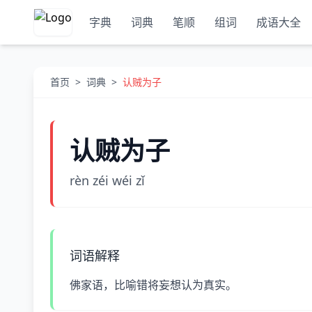
字典
词典
笔顺
组词
成语大全
首页
>
词典
>
认贼为子
认贼为子
rèn zéi wéi zǐ
词语解释
佛家语，比喻错将妄想认为真实。