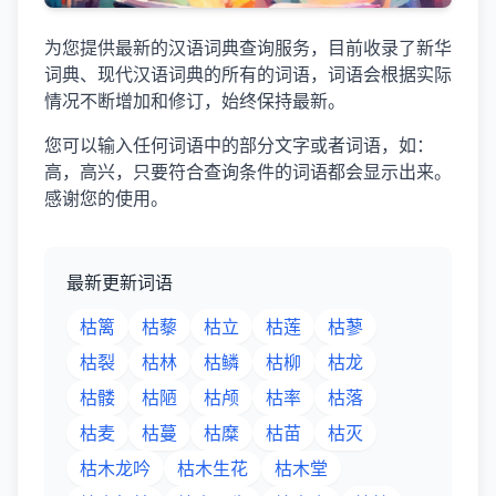
为您提供最新的汉语词典查询服务，目前收录了新华
词典、现代汉语词典的所有的词语，词语会根据实际
情况不断增加和修订，始终保持最新。
您可以输入任何词语中的部分文字或者词语，如：
高，高兴，只要符合查询条件的词语都会显示出来。
感谢您的使用。
最新更新词语
枯篱
枯藜
枯立
枯莲
枯蓼
枯裂
枯林
枯鳞
枯柳
枯龙
枯髅
枯陋
枯颅
枯率
枯落
枯麦
枯蔓
枯糜
枯苗
枯灭
枯木龙吟
枯木生花
枯木堂