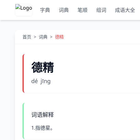
字典
词典
笔顺
组词
成语大全
首页
>
词典
>
德精
德精
dé
jīnɡ
词语解释
1.指德星。