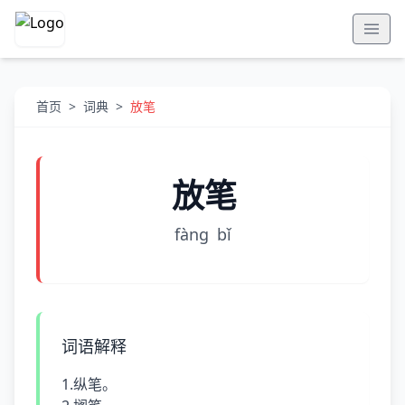
首页
>
词典
>
放笔
放笔
fànɡ
bǐ
词语解释
1.纵笔。