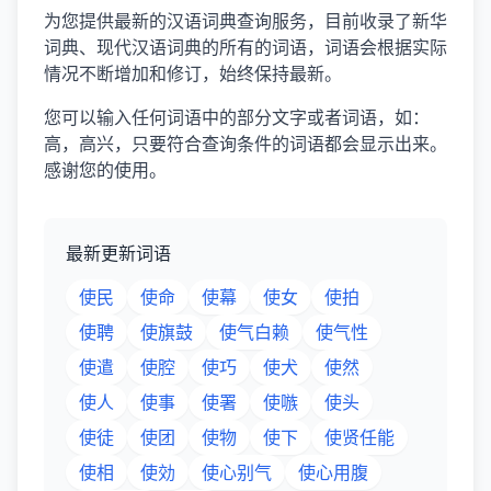
为您提供最新的汉语词典查询服务，目前收录了新华
词典、现代汉语词典的所有的词语，词语会根据实际
情况不断增加和修订，始终保持最新。
您可以输入任何词语中的部分文字或者词语，如：
高，高兴，只要符合查询条件的词语都会显示出来。
感谢您的使用。
最新更新词语
使民
使命
使幕
使女
使拍
使聘
使旗鼓
使气白赖
使气性
使遣
使腔
使巧
使犬
使然
使人
使事
使署
使嗾
使头
使徒
使团
使物
使下
使贤任能
使相
使効
使心别气
使心用腹