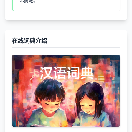
2.搁笔。
在线词典介绍