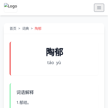
首页
>
词典
>
陶郁
陶郁
táo
yù
词语解释
1.郁结。