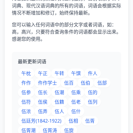
词典、现代汉语词典的所有的词语，词语会根据实际
情况不断增加和修订，始终保持最新。
您可以输入任何词语中的部分文字或者词语，如：
高，高兴，只要符合查询条件的词语都会显示出来。
感谢您的使用。
最新更新词语
午枕
午正
午转
午馔
仵人
仵作
仵作学士
伍百
伍伯
伍部
伍参
伍长
伍潮
伍乘
伍的
伍符
伍侯
伍籍
伍老
伍列
伍浓
伍弄
伍人
伍什
伍廷芳(1842-1922)
伍相
伍胥
伍胥潮
伍胥涛
伍旋